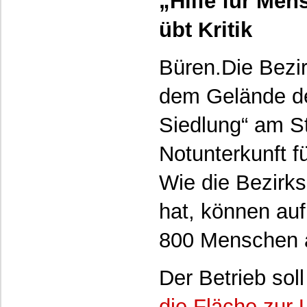
„Hilfe für Men
übt Kritik
Büren.Die Bezir
dem Gelände de
Siedlung“ am S
Notunterkunft f
Wie die Bezirks
hat, können au
800 Menschen a
Der Betrieb soll
die Fläche zur 